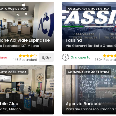
AUTOMOBILISTICA
AGENZIA AUTOMOBILISTICA
ione Aci Viale Espinasse
Fassina
o Espinasse 137, Milano
Via Giovanni Battista Grassi 
iuso
4,0
Ora aperto
/5
145 Recensioni
3504 Recensi
AUTOMOBILISTICA
AGENZIA AUTOMOBILISTICA
ile Club
Agenzia Baracca
ca 90, Milano
Piazzale Francesco Baracca 5