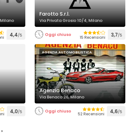
Farotto S.r.l.
 Milano
Via Privata Grosio 10/4, Milano
4,4
Oggi chiuso
3,7
/5
/5
ni
15 Recensioni
AGENZIA AUTOMOBILISTICA
o
Agenzia Benaco
Via Benaco 26, Milano
4,0
Oggi chiuso
4,6
/5
/5
oni
52 Recensioni
»