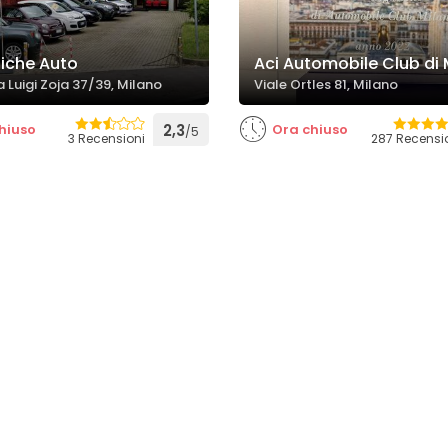
tiche Auto
Aci Automobile Club di 
a Luigi Zoja 37/39, Milano
Viale Ortles 81, Milano
hiuso
2,3
Ora chiuso
/5
3 Recensioni
287 Recensi