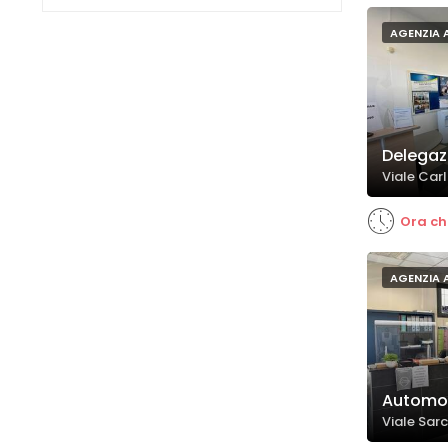
AGENZIA 
Delegaz
Viale Carl
Ora ch
AGENZIA 
Automob
Viale Sar