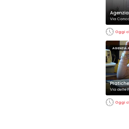
Agenzia
Via Conca
Oggi c
AGENZIA 
Pratiche
Via delle 
Oggi c