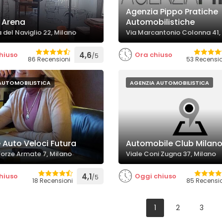
Agenzia Pippo Pratiche
 Arena
Automobilistiche
 del Naviglio 22, Milano
Via Marcantonio Colonna 41,
hiuso
4,6
Ora chiuso
/5
86 Recensioni
53 Recensio
AUTOMOBILISTICA
AGENZIA AUTOMOBILISTICA
 Auto Veloci Futura
Automobile Club Milan
Forze Armate 7, Milano
Viale Coni Zugna 37, Milano
hiuso
4,1
Oggi chiuso
/5
18 Recensioni
85 Recensi
1
2
3