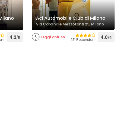
Milano
Aci Automobile Club di Milano
Via Cardinale Mezzofanti 29, Milano
4,2
Oggi chiuso
4,0
/5
/5
oni
121 Recensioni