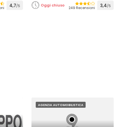
4,7
Oggi chiuso
3,4
/5
/5
oni
249 Recensioni
AGENZIA AUTOMOBILISTICA