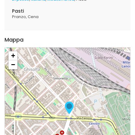
Pasti
Pranzo
Cena
Mappa
+
−