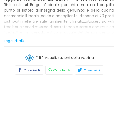
Ristorante Al Borgo e' ideale per chi cerca un tranquillo
punto di ristoro all'insegna della genuinità e della cucina
casareccia.Il locale ,caldo e accogliente ,dispone di 70 posti
distribuiti nelle tre sale ,ambiente climatizzato,servizio wifi
free,bar e servizi,musica di sottofondo e serata con musica
live.Inoltre nel periodo estivo si avvale del dehors per una
piacevole serata all'aperto .Il menù spazia dal piatto più
Leggi di più
semplice al più raffinato per soddisfare ogni tipo di palato e
per ogni occasione: banchetti,cresime,prime comunioni o
semplicemente una cena con amici per apprezzare sapori
1154
visualizzazioni della vetrina
particolari alla riscoperta del gusto.Tra le varie specialità
vengono proposte: mozzarella di Bufala proveniente da
Condividi
Condividi
Condividi
Paestum ,pasta fresca fatta in casa con sugo di cinghiale e
altri tanti continenti rustici,zuppe toscane,antipasti di
pesce crudo :tonno,spada ,piovra,salmone ,spigola
,favolose grigliate di carne dal pollo al maiale,coniglio
,agnello,manzo ecc..tutto accompagnato da numerosi
vini.Inoltre vandiamo di ottimi dolci fatti in casa .La
gestione familiare offre cortesia ,disponibilità e
professionalità .