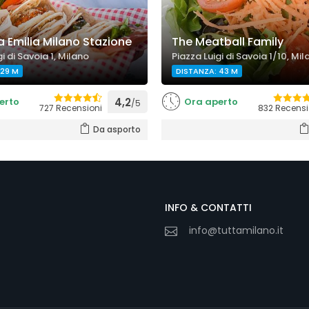
 Emilia Milano Stazione
The Meatball Family
i di Savoia 1, Milano
Piazza Luigi di Savoia 1/10, Mi
 29 M
DISTANZA: 43 M
erto
4,2
Ora aperto
/5
727 Recensioni
832 Recensi
Da asporto
INFO & CONTATTI
info@tuttamilano.it