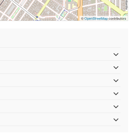
©
OpenStreetMap
contributors