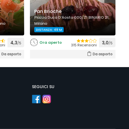
Pan Brioche
M
Piazza Duca D’Aosta 000/Z1 BINARIO 21,
lano
Milano
P
DISTANZA: 49 M
4,3
Ora aperto
3,0
/5
/5
oni
315 Recensioni
Da asporto
Da asporto
SEGUICI SU