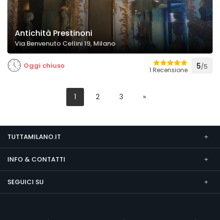
Antichità Prestinoni
Via Benvenuto Cellini 19, Milano
Oggi chiuso
5
/5
1 Recensione
1
2
3
»
TUTTAMILANO.IT
INFO & CONTATTI
SEGUICI SU