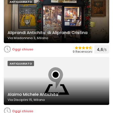
ANTIQUARIATO
Aliprandi Antichita' di Aliprandi Cristina
Via Madonnina 3, Milano
Oggi chiuso
4,6
/5
9 Recensioni
ANTIQUARIATO
Alaimo Michele Antichita'
Via Disciplini 15, Milano
Oggi chiuso