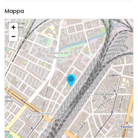
Mappa
+
−