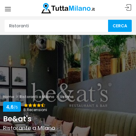
CERCA
Home
Ristoranti a Milano
Vetrina
4,6
/5
8 Recensioni
Be&at's
Ristorante a Milano