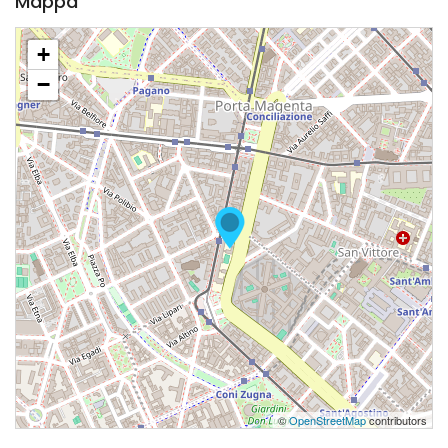
Mappa
+
−
©
OpenStreetMap
contributors