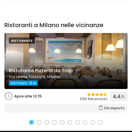
Ristoranti a Milano nelle vicinanze
RISTORANTE
Ristorante Pizzeria da Trap
Via Leone Tolstoi 9, Milano
DISTANZA: 13 M
Apre alle 12:15
4,4
/5
566 Recensioni
Da asporto