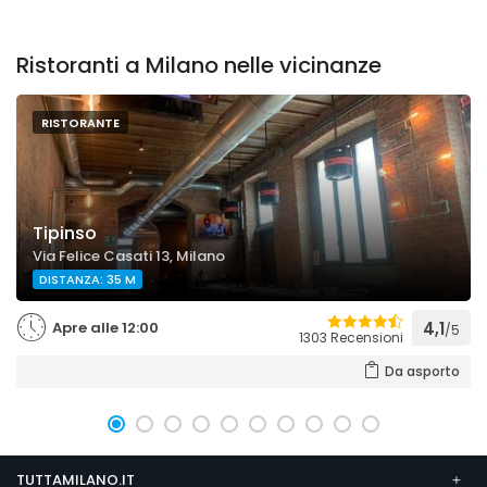
Ristoranti a Milano nelle vicinanze
RISTORANTE
Tipinso
Via Felice Casati 13, Milano
DISTANZA: 35 M
Apre alle 12:00
4,1
/5
1303 Recensioni
Da asporto
TUTTAMILANO.IT