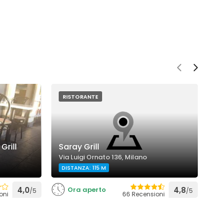
RISTORANTE
Grill
Saray Grill
A
Via Luigi Ornato 136, Milano
V
DISTANZA: 115 M
D
4,0
Ora aperto
4,8
/5
/5
oni
66 Recensioni