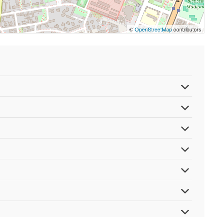
©
OpenStreetMap
contributors