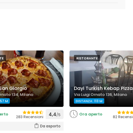
TE
RISTORANTE
 San Giorgio
Dayi Turkish Kebap Pizza 
Ornato 134, Milano
Via Luigi Ornato 136, Milano
 57 M
DISTANZA: 113 M
erto
4,4
Ora aperto
/5
283 Recensioni
82 Recensi
Da asporto