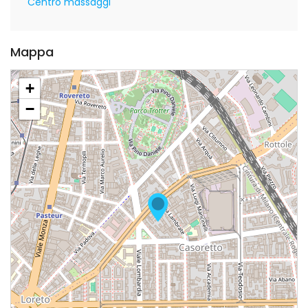
Centro massaggi
Mappa
+
−