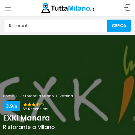
CERCA
Home
Ristoranti a Milano
Vetrina
3,9
/5
52 Recensioni
EXKi Manara
Ristorante a Milano