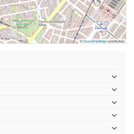
©
OpenStreetMap
contributors