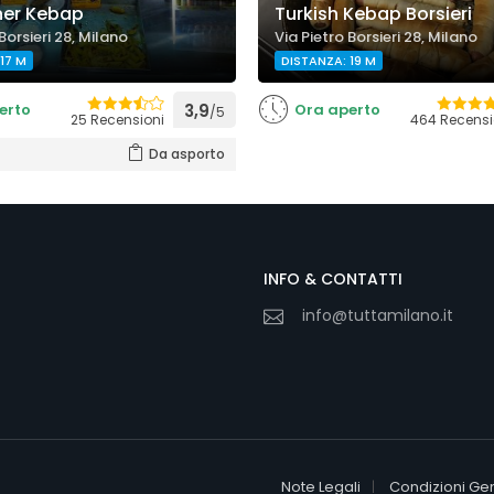
ner Kebap
Turkish Kebap Borsieri
Borsieri 28, Milano
Via Pietro Borsieri 28, Milano
17 M
DISTANZA: 19 M
erto
3,9
Ora aperto
/5
25 Recensioni
464 Recensi
Da asporto
INFO & CONTATTI
info@tuttamilano.it
Note Legali
Condizioni Gen