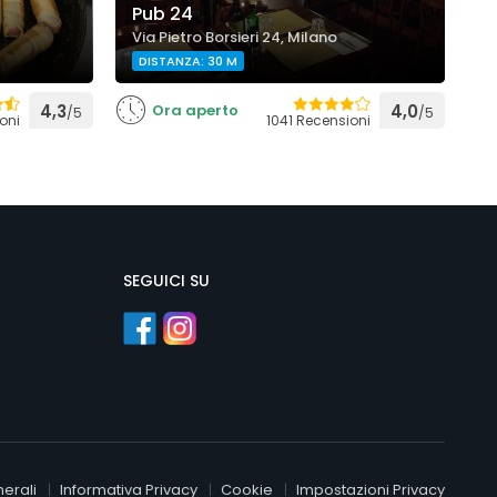
Pub 24
I
Via Pietro Borsieri 24, Milano
V
DISTANZA: 30 M
4,3
Ora aperto
4,0
/5
/5
oni
1041 Recensioni
SEGUICI SU
erali
Informativa Privacy
Cookie
Impostazioni Privacy