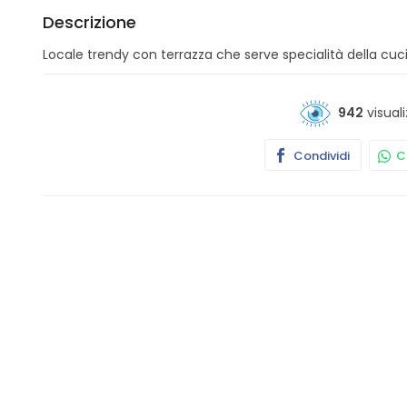
Descrizione
Locale trendy con terrazza che serve specialità della cucin
942
visuali
Condividi
Co