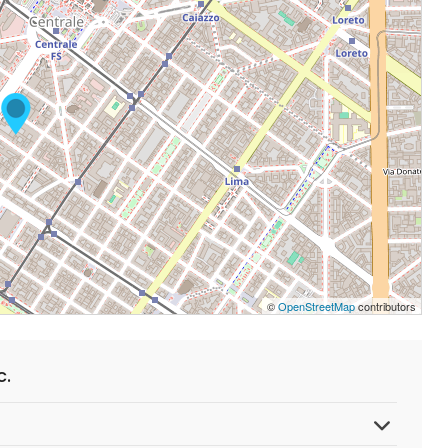
©
OpenStreetMap
contributors
c.