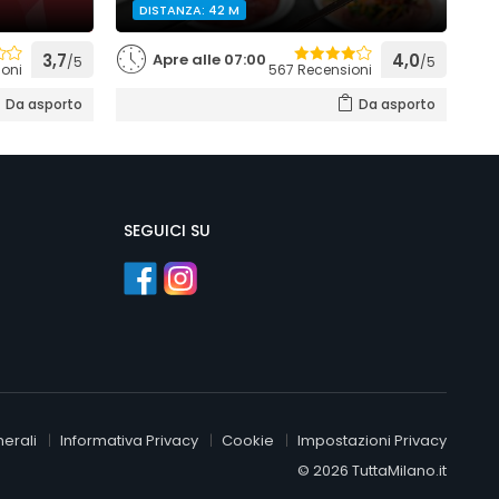
DISTANZA: 42 M
3,7
Apre alle 07:00
4,0
/5
/5
ioni
567 Recensioni
Da asporto
Da asporto
SEGUICI SU
erali
Informativa Privacy
Cookie
Impostazioni Privacy
© 2026 TuttaMilano.it