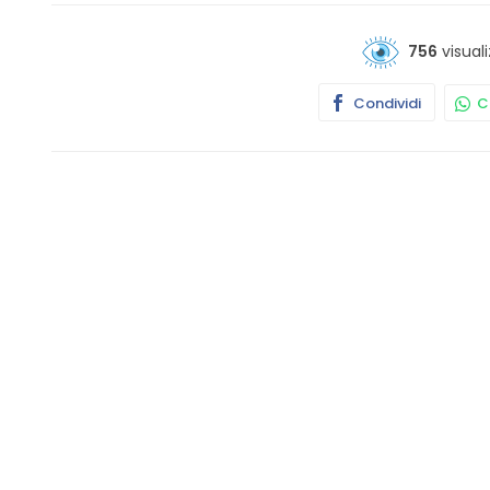
756
visuali
Condividi
Co