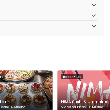
TE
RISTORANTE
tta
NIMA Sushi & Uramakeri
Pisani 14, Milano
Via Vittor Pisani 14, Milano