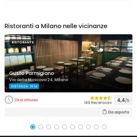
Ristoranti a Milano nelle vicinanze
RISTORANTE
Gusto Parmigiano
Via della Moscova 24, Milano
DISTANZA: 16 M
Ora chiuso
4,4
/5
149 Recensioni
Da asporto