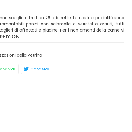
ranno scegliere tra ben 26 etichette. Le nostre specialità sono
ramontabili panini con salamella e wurstel e crauti, tutti
eri di affettati e piadine. Per i non amanti della carne vi
ure miste.
zzazioni della vetrina
ndividi
Condividi