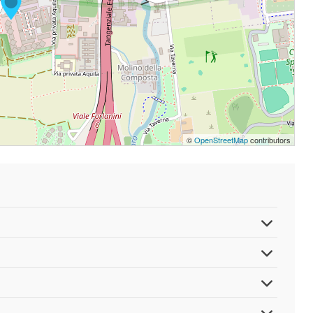
©
OpenStreetMap
contributors