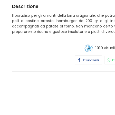
Descrizione
Il paradiso per gli amanti della birra artigianale, che pot
polli e costine arrosto, hamburger da 200 gr e gli int
accompagnati da patate al forno. Non mancano certo tagli
prepareremo ricche e gustose insalatone e piatti di verd
1010
visuali
Condividi
Co