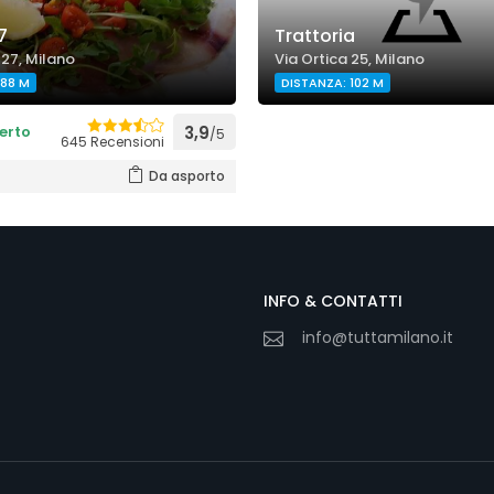
7
Trattoria
 27, Milano
Via Ortica 25, Milano
 88 M
DISTANZA: 102 M
erto
3,9
/5
645 Recensioni
Da asporto
INFO & CONTATTI
info@tuttamilano.it