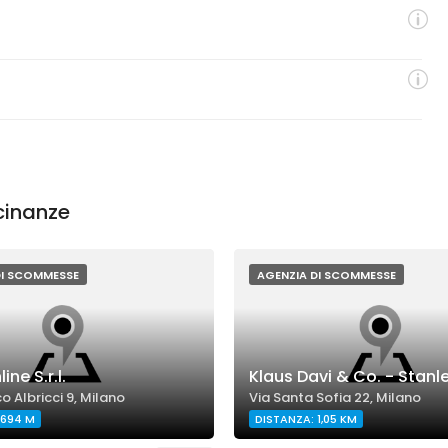
cinanze
DI SCOMMESSE
AGENZIA DI SCOMMESSE
ne S.r.l.
Klaus Davi & Co. - Stanl
o Albricci 9, Milano
Via Santa Sofia 22, Milano
 694 M
DISTANZA: 1,05 KM