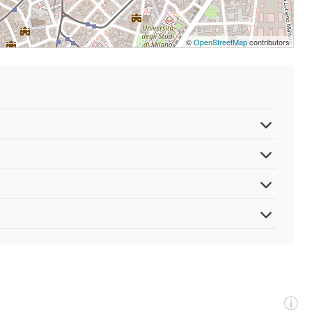
©
OpenStreetMap
contributors