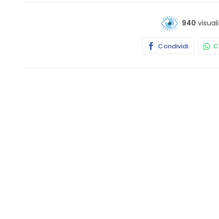
940
visuali
Condividi
Co