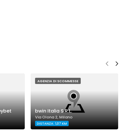
AGENZIA DI SCOMMESSE
eybet
bwin Italia S.R.L.
S
Via Olona 2, Milano
V
DISTANZA: 1,07 KM
D