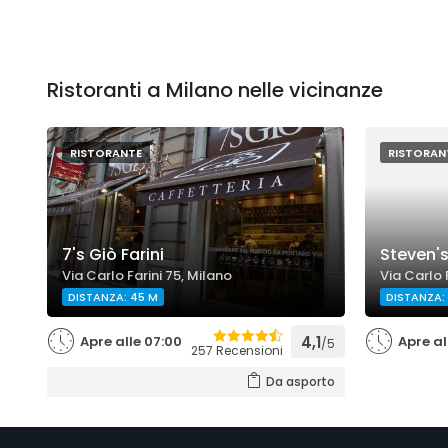
Ristoranti a Milano nelle vicinanze
RISTORANTE
RISTORAN
7's Giò Farini
Steven'
Via Carlo Farini 75, Milano
Via Carlo 
DISTANZA: 45 M
DISTANZA:
Apre alle 07:00
4,1
Apre al
/5
257 Recensioni
Da asporto