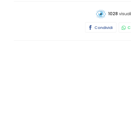
1028
visual
Condividi
Co