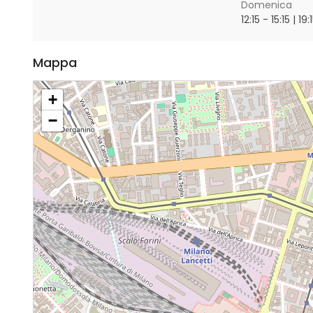
Domenica
12:15 - 15:15 | 19
Mappa
+
−