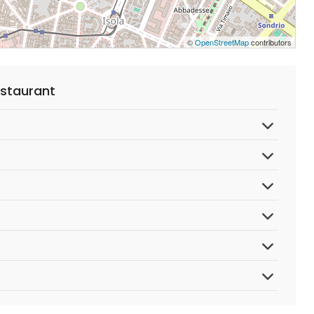
©
OpenStreetMap
contributors
staurant