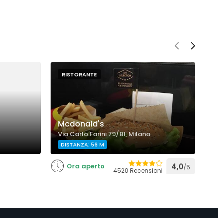
RISTORANTE
Mcdonald's
C
Via Carlo Farini 79/81, Milano
V
DISTANZA: 56 M
Ora aperto
4,0
/5
4520 Recensioni