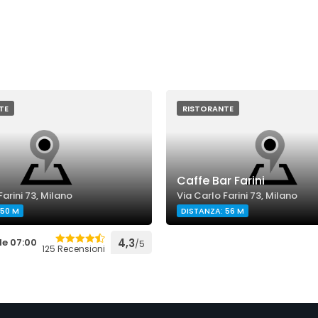
TE
RISTORANTE
s
Caffe Bar Farini
Farini 73, Milano
Via Carlo Farini 73, Milano
 50 M
DISTANZA: 56 M
le 07:00
4,3
/5
125 Recensioni