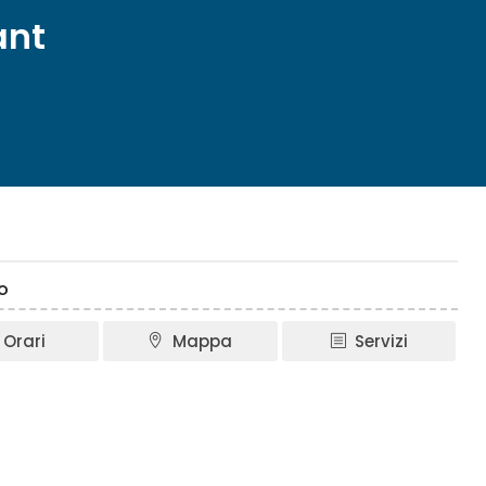
ant
o
Orari
Mappa
Servizi