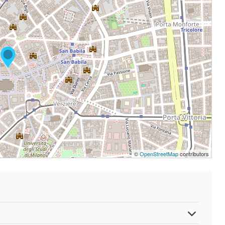
©
OpenStreetMap
contributors