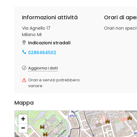
Informazioni attività
Orari di ape
Via Agnello 17
Orari non specif
Milano MI
Indicazioni stradali
0286464502
Aggiorna i dati
Orari e servizi potrebbero
variare
Mappa
+
−