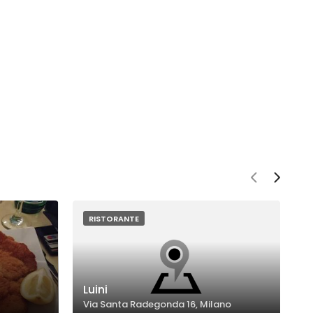
RISTORANTE
Luini
D
Via Santa Radegonda 16, Milano
V