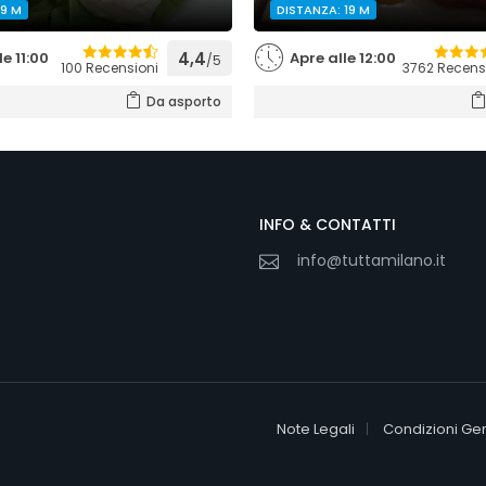
 9 M
DISTANZA: 19 M
le 11:00
4,4
Apre alle 12:00
/5
100 Recensioni
3762 Recens
Da asporto
INFO & CONTATTI
info@tuttamilano.it
Note Legali
Condizioni Gen