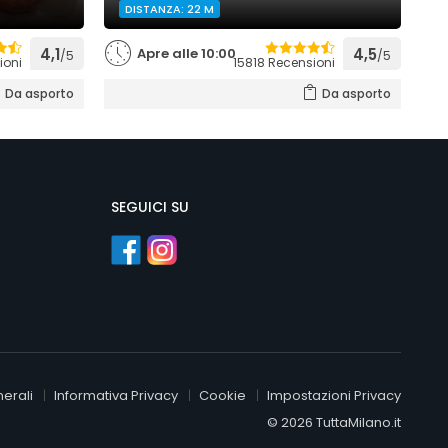
DISTANZA: 22 M
4,1
Apre alle 10:00
4,5
/5
/5
ioni
15818 Recensioni
Da asporto
Da asporto
SEGUICI SU
erali
Informativa Privacy
Cookie
Impostazioni Privacy
© 2026 TuttaMilano.it