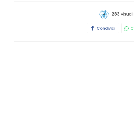
283
visuali
Condividi
Co