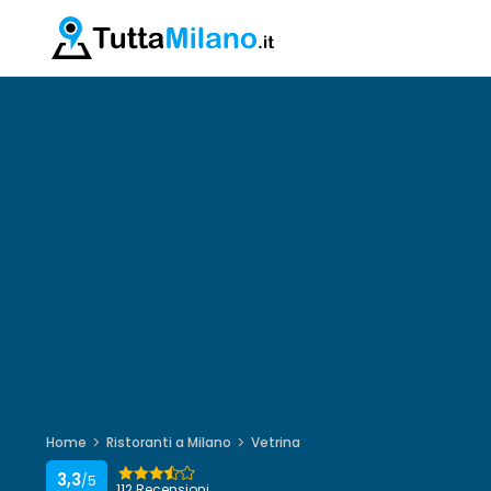
Home
Ristoranti a Milano
Vetrina
3,3
/5
112 Recensioni