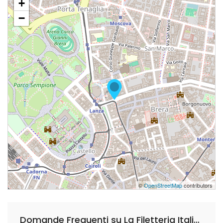
+
−
©
OpenStreetMap
contributors
Domande Frequenti su La Filetteria Italiana Garibaldi