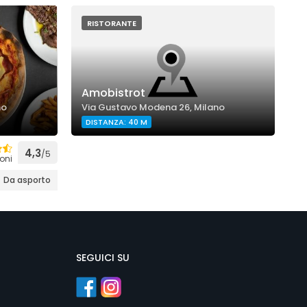
RISTORANTE
Amobistrot
G
no
Via Gustavo Modena 26, Milano
V
DISTANZA: 40 M
4,3
/5
oni
Da asporto
SEGUICI SU