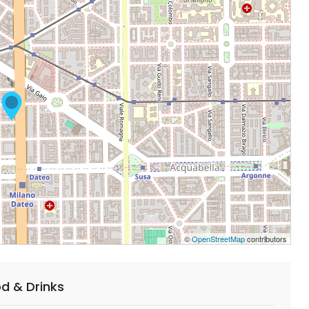
©
OpenStreetMap
contributors
d & Drinks