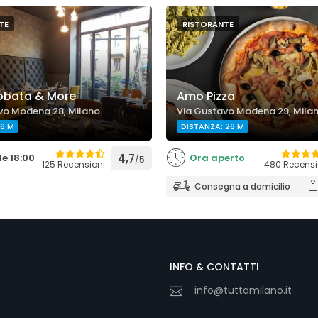
TE
RISTORANTE
bata & More
Amo Pizza
vo Modena 28, Milano
Via Gustavo Modena 29, Mila
 6 M
DISTANZA: 26 M
le 18:00
4,7
Ora aperto
/5
125 Recensioni
480 Recensi
Consegna a domicilio
INFO & CONTATTI
info@tuttamilano.it