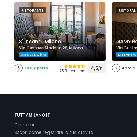
RISTORANTE
RISTORAN
S' Incantu Milano
GAMY Ro
Via Gustavo Modena 28, Milano
Via Gusta
DISTANZA: 6 M
DISTANZA:
Ora aperto
4,5
Apre al
/5
25 Recensioni
TUTTAMILANO.IT
Chi siamo
Scopri come registrare la tua attività