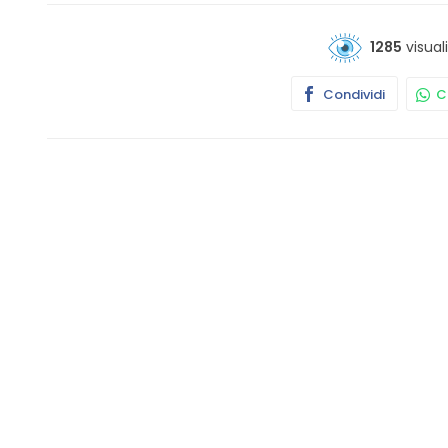
1285
visual
Condividi
Co