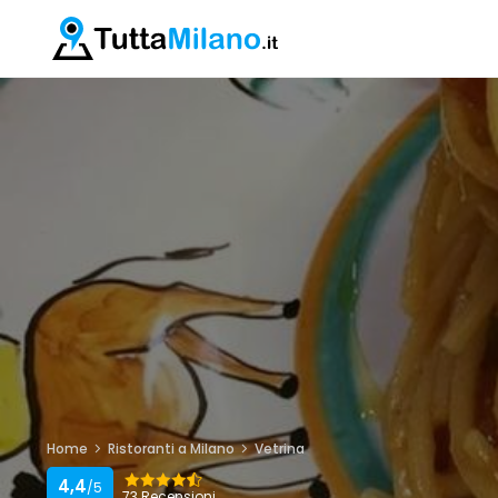
Home
Ristoranti a Milano
Vetrina
4,4
/5
73 Recensioni