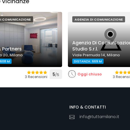
 vicinanze
DI COMUNICAZIONE
AGENZIA DI COMUNICAZIONE
Agenzia Di Comunicazio
 Partners
Studio S.r.l.
o 20, Milano
Viale Premuda 14, Milano
 608 M
DISTANZA: 669 M
5
Oggi chiuso
/5
3 Recensioni
3 Recensi
INFO & CONTATTI
info@tuttamilano.it