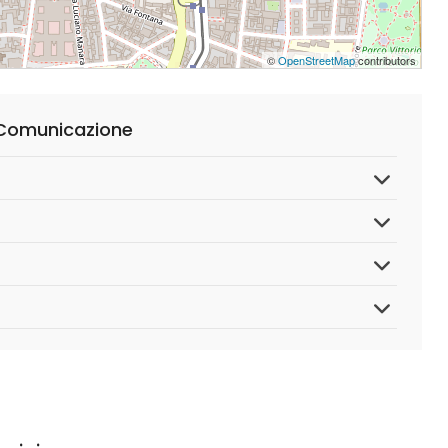
©
OpenStreetMap
contributors
 Comunicazione