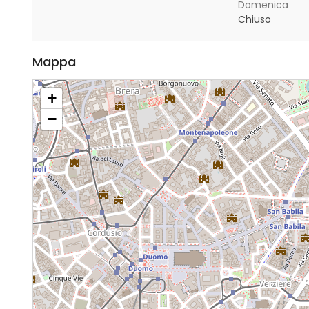
Domenica
Chiuso
Mappa
+
−