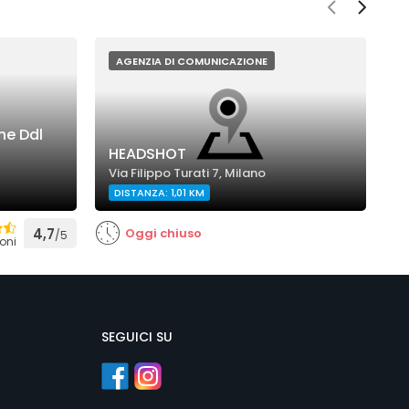
AGENZIA DI COMUNICAZIONE
ne Ddl
HEADSHOT
T
Via Filippo Turati 7, Milano
V
DISTANZA: 1,01 KM
D
4,7
Oggi chiuso
/5
oni
SEGUICI SU