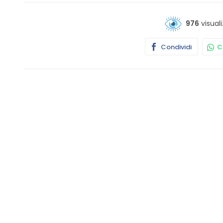
976
visuali
Condividi
Co