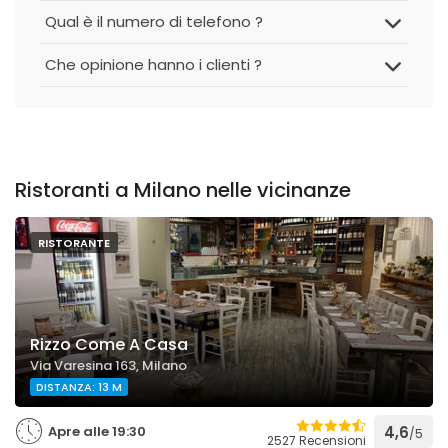
Qual è il numero di telefono ?
Che opinione hanno i clienti ?
Ristoranti a Milano nelle vicinanze
RISTORANTE
Rizzo Come A Casa
Via Varesina 163, Milano
DISTANZA: 13 M
Apre alle 19:30
4,6
/5
2527 Recensioni