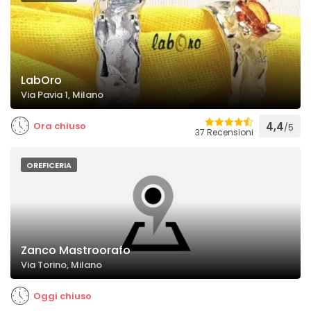
LabOro
Via Pavia 1, Milano
Ora chiuso
4,4
/5
37 Recensioni
OREFICERIA
Zanco Mastroorafo
Via Torino, Milano
Oggi chiuso