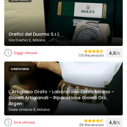
Orefici del Duomo S.r.l.
Via Orefici 2, Milano
Oggi chiuso
4,6
/5
179 Recensioni
OREFICERIA
L'Artigiano Orafo - Laboratorio Orafo Milano -
Gioielli Artigianali - Riparazione Gioielli Oro
Argen
Viale Umbria 9, Milano
Ora chiuso
4,9
/5
66 Recensioni