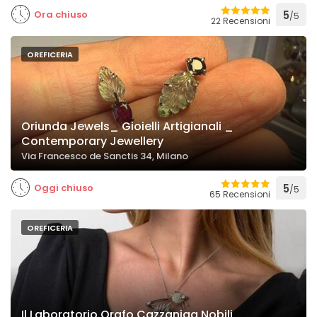
Ora chiuso
5
/5
22 Recensioni
OREFICERIA
Oriunda Jewels_ Gioielli Artigianali _
Contemporary Jewellery
Via Francesco de Sanctis 34, Milano
Oggi chiuso
5
/5
65 Recensioni
OREFICERIA
Il Laboratorio Orafo Cazzaniga Nobili