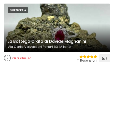
OREFICERIA
La Bottega Orafa di Davide Magnanini
Via Carlo Valvassori Peroni 83, Milano
Ora chiuso
5
/5
11 Recensioni