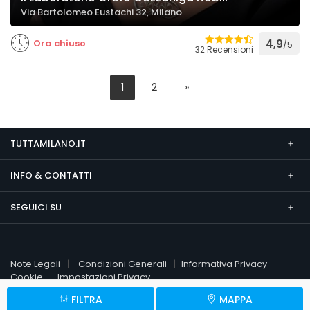
Via Bartolomeo Eustachi 32, Milano
Ora chiuso
4,9
/5
32 Recensioni
1
2
»
TUTTAMILANO.IT
INFO & CONTATTI
SEGUICI SU
Note Legali
Condizioni Generali
Informativa Privacy
Cookie
Impostazioni Privacy
FILTRA
MAPPA
© 2026 TuttaMilano.it
P.Iva 09451510961