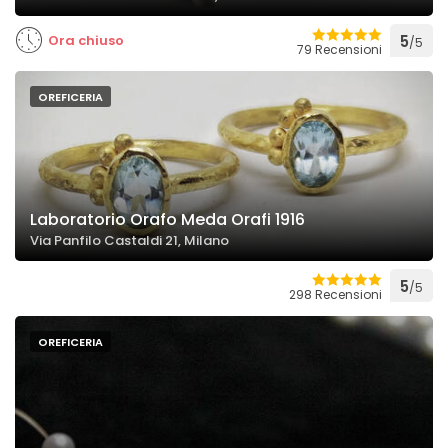
Ora chiuso
5
/5
79 Recensioni
OREFICERIA
Laboratorio Orafo Meda Orafi 1916
Via Panfilo Castaldi 21, Milano
5
/5
298 Recensioni
OREFICERIA