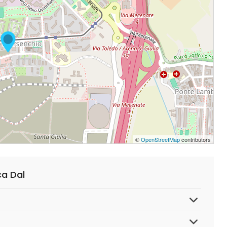
©
OpenStreetMap
contributors
a Dal