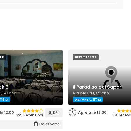
TE
RISTORANTE
ck 3
Il Paradiso dei Sapori
 1, Milano
Via del Liri 1, Milano
116 M
DISTANZA: 117 M
le 12:00
4,0
Apre alle 12:00
/5
325 Recensioni
58 Recens
Da asporto