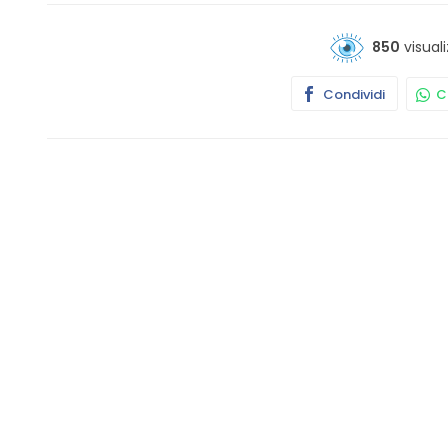
850
visuali
Condividi
Co