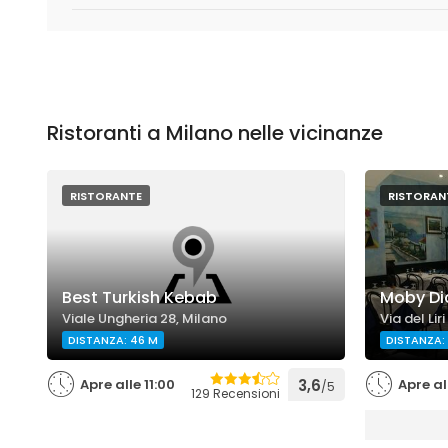
Ristoranti a Milano nelle vicinanze
RISTORANTE
RISTORAN
Best Turkish Kebab
Moby Di
Viale Ungheria 28, Milano
Via del Liri
DISTANZA: 46 M
DISTANZA: 
Apre alle 11:00
3,6
Apre al
/5
129 Recensioni