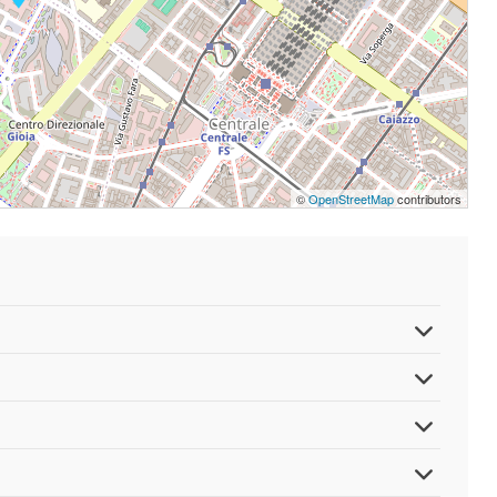
©
OpenStreetMap
contributors