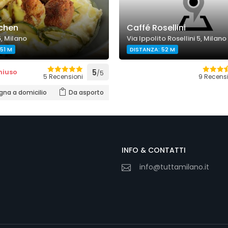
tchen
Caffé Rosellini
5, Milano
Via Ippolito Rosellini 5, Milano
51 M
DISTANZA: 52 M
hiuso
5
/5
5 Recensioni
9 Recensi
na a domicilio
Da asporto
INFO & CONTATTI
info@tuttamilano.it