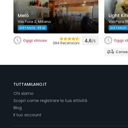
Melò
Light Ki
Via Pola 2, Milano
Via Pola 1
DISTANZA: 46 M
DISTANZA: 
Oggi chiuso
4,6
Oggi c
/5
384 Recensioni
Conseg
TUTTAMILANO.IT
Chi siamo
Scopri come registrare la tua attività
Blog
Il tuo account