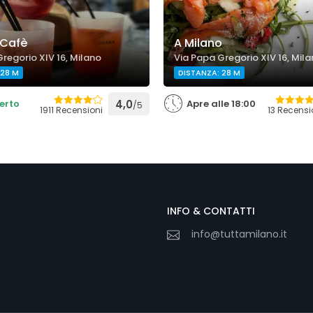
Cafè
A Milano
regorio XIV 16, Milano
Via Papa Gregorio XIV 16, Mil
 28 M
DISTANZA: 28 M
erto
4,0
Apre alle 18:00
/5
1911 Recensioni
13 Recensi
INFO & CONTATTI
info@tuttamilano.it