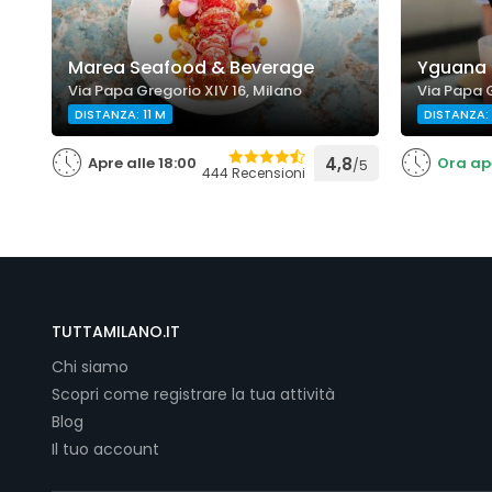
Marea Seafood & Beverage
Yguana 
Via Papa Gregorio XIV 16, Milano
Via Papa G
DISTANZA: 11 M
DISTANZA:
Apre alle 18:00
4,8
Ora ap
/5
444 Recensioni
TUTTAMILANO.IT
Chi siamo
Scopri come registrare la tua attività
Blog
Il tuo account