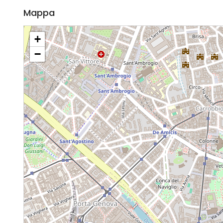
Mappa
+
−