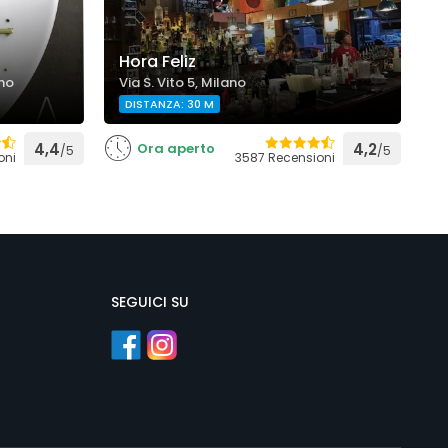
Hora Feliz
L
ano
Via S. Vito 5, Milano
V
DISTANZA: 30 M
4,4
Ora aperto
4,2
/5
/5
oni
3587 Recensioni
SEGUICI SU