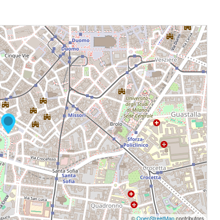
©
OpenStreetMap
contributors