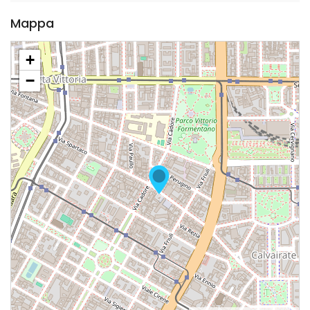
Mappa
+
−