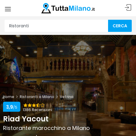
CERCA
Home
Ristoranti a Milano
Vetrina
3,9
/5
1386 Recensioni
Riad Yacout
Ristorante marocchino a Milano