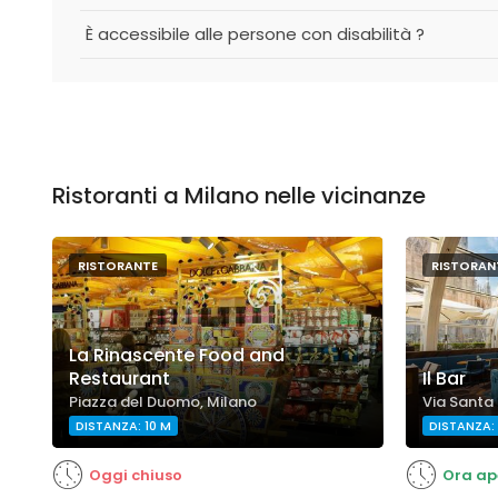
È accessibile alle persone con disabilità ?
Ristoranti a Milano nelle vicinanze
RISTORANTE
RISTORAN
La Rinascente Food and
Restaurant
Il Bar
Piazza del Duomo, Milano
Via Santa
DISTANZA: 10 M
DISTANZA: 
Oggi chiuso
Ora ap