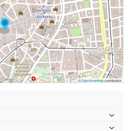
©
OpenStreetMap
contributors