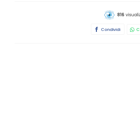
816
visuali
Condividi
Co