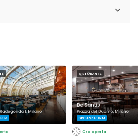
TE
RISTORANTE
De Santis
 Radegonda 1, Milano
Piazza del Duomo, Milano
13 M
DISTANZA: 16 M
erto
Ora aperto