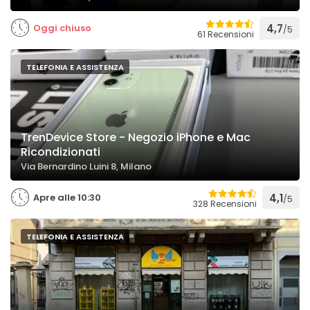
Oggi chiuso
4,7
/5
61 Recensioni
TELEFONIA E ASSISTENZA
TrenDevice Store - Negozio iPhone e Mac
Ricondizionati
Via Bernardino Luini 8, Milano
Apre alle 10:30
4,1
/5
328 Recensioni
TELEFONIA E ASSISTENZA