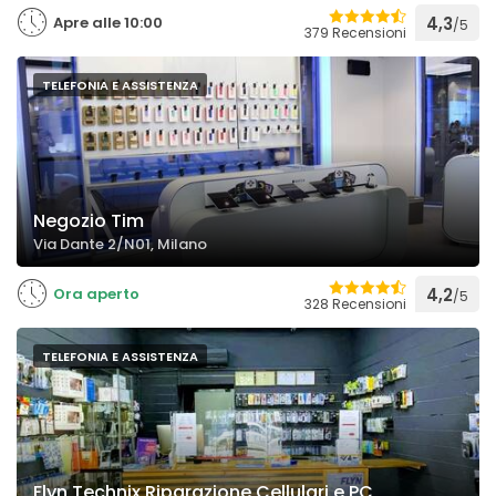
Apre alle 10:00
4,3
/5
379 Recensioni
TELEFONIA E ASSISTENZA
Negozio Tim
Via Dante 2/N01, Milano
Ora aperto
4,2
/5
328 Recensioni
TELEFONIA E ASSISTENZA
Flyn Technix Riparazione Cellulari e PC