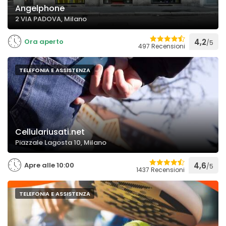
Angelphone
2 VIA PADOVA, Milano
Ora aperto
4,2
/5
497 Recensioni
TELEFONIA E ASSISTENZA
Cellulariusati.net
Piazzale Lagosta 10, Milano
Apre alle 10:00
4,6
/5
1437 Recensioni
TELEFONIA E ASSISTENZA