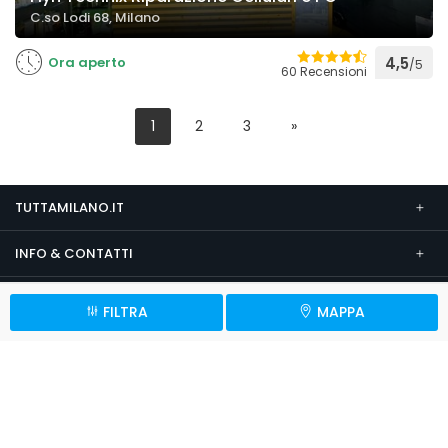
C.so Lodi 68, Milano
Ora aperto
4,5
/5
60 Recensioni
1
2
3
»
TUTTAMILANO.IT
INFO & CONTATTI
SEGUICI SU
FILTRA
MAPPA
Note Legali
Condizioni Generali
Informativa Privacy
Cookie
Impostazioni Privacy
© 2026 TuttaMilano.it
P.Iva 09451510961