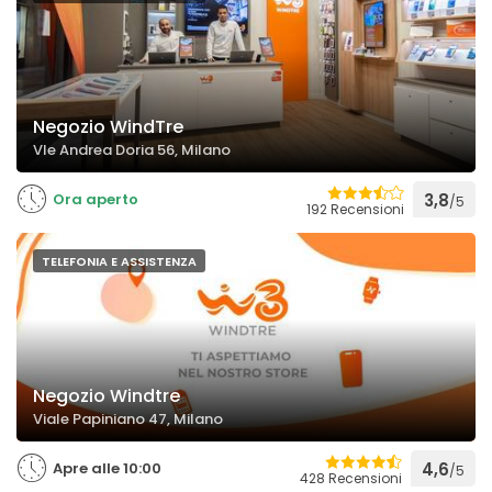
Negozio WindTre
Vle Andrea Doria 56, Milano
Ora aperto
3,8
/5
192 Recensioni
TELEFONIA E ASSISTENZA
Negozio Windtre
Viale Papiniano 47, Milano
Apre alle 10:00
4,6
/5
428 Recensioni