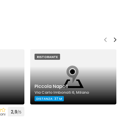
RISTORANTE
Piccola Napoli
B
Via Carlo Imbonati 6, Milano
V
DISTANZA: 37 M
2,9
/5
oni