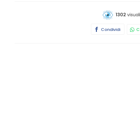
1302
visual
Condividi
Co