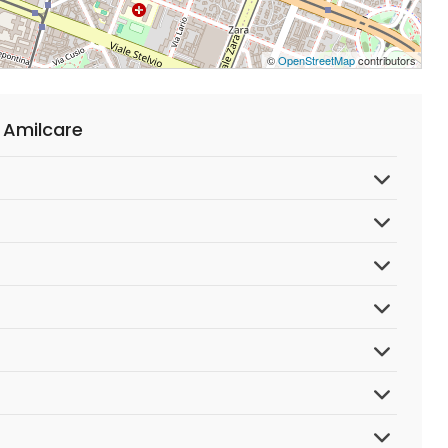
©
OpenStreetMap
contributors
 Amilcare