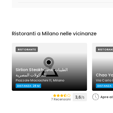
Ristoranti a Milano nelle vicinanze
RISTORANTE
RISTORAN
Sirlion Steakhouse الطيبات
للمأكولات المصرية
Chao Y
Piazzale Maciachini 11, Milano
Via Carlo 
DISTANZA: 28 M
DISTANZA:
3,6
Apre al
/5
7 Recensioni