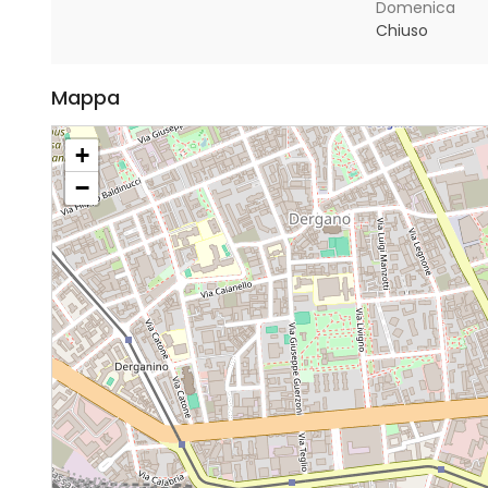
Domenica
Chiuso
Mappa
+
−