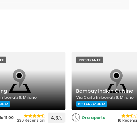
TE
RISTORANTE
ang
Bombay Indian Cuisine
Imbonati 6, Milano
Via Carlo Imbonati 6, Milano
 36 M
DISTANZA: 36 M
le 11:00
4,3
Ora aperto
/5
236 Recensioni
16 Recensi