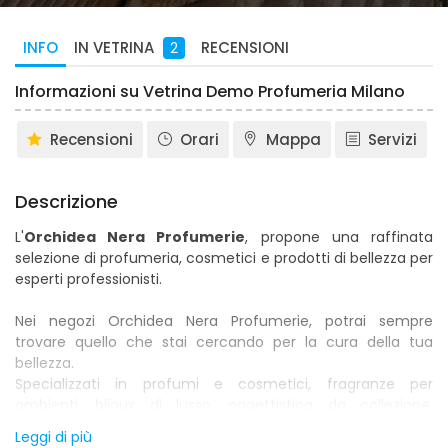
INFO
RECENSIONI
IN VETRINA
2
Informazioni su Vetrina Demo Profumeria Milano
Recensioni
Orari
Mappa
Servizi
Descrizione
L'
Orchidea Nera Profumerie
, propone una raffinata
selezione di profumeria, cosmetici e prodotti di bellezza per
esperti professionisti.
Nei negozi Orchidea Nera Profumerie, potrai sempre
trovare quello che stai cercando per la cura della tua
bellezza.
Specializzati in profumi e cosmetici, fragranze per
ambienti, bijoux di lusso, oggettistica da collezione,
pochette da cerimonia, accessori per capelli, eleganti set
Leggi di più
da manicure e da rasatura, prodotti professionali per