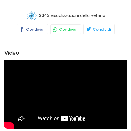
estetisti, istituti di bellezza e centri benessere.
2342
visualizzazioni della vetrina
La grande esperienza nel settore, la professionalità, la
passione permette a Orchidea Nera Profumerie di
Condividi
Condividi
Condividi
consigliare il cliente e di orientarlo all'interno della grande
scelta di prodotti di bellezza e di cosmetica con una
consulenza personalizzata, precisa che nel tempo si
trasforma in una vera guida personale e di amicizia.
Video
La Orchidea Nera Profumerie ha selezionato i migliori
prodotti ed articoli professionali, delle più importanti
certificate aziende nazionali e straniere, e li
commercializza a costi decisamente interessante
dall'ottimo rapporto qualità prezzo. Orchidea Nera – La
Profumeria di Fiducia Già nel 1966, Orchidea Nera veniva
proclamata dal pubblico "la profumeria di fiducia per
eccellenza" ed ancora oggi, sono tantissimi i clienti che
accogliamo quotidianamente, confermando, dopo oltre
cinquant'anni, gli stessi livelli di sempre.
Presso i nostri atelier si svolgono incontri individuali