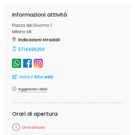
con consulenti di bellezza e make up artist per
trattamenti estetici e consigli sul trucco adatto ad
Informazioni attività
ogni occasione.
Piazza del Duomo 1
Milano MI
Indicazioni stradali
3714496259
Visita il
Sito web
Aggiorna i dati
Orari di apertura
Ora chiuso