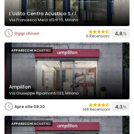
L'Udito Centro Acustico S.r.l.
Via Francesco Melzi d'Eril 10, Milano
Oggi chiuso
4,8
/5
6 Recensioni
APPARECCHI ACUSTICI
Amplifon
Via Giuseppe Ripamonti 133, Milano
Apre alle 08:30
4,3
/5
148 Recensioni
APPARECCHI ACUSTICI