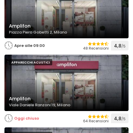
Amplifon
Piazza Piero Gobetti 2, Milano
Apre alle 09:00
4,8
/5
48 Recensioni
APPARECCHI ACUSTICI
Amplifon
Viale Daniele Ranzoni 19, Milano
Oggi chiuso
4,8
/5
64 Recensioni