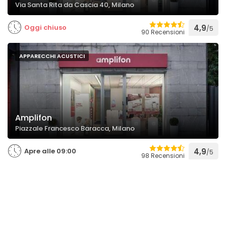
Via Santa Rita da Cascia 40, Milano
Oggi chiuso
4,9
/5
90 Recensioni
APPARECCHI ACUSTICI
Amplifon
Piazzale Francesco Baracca, Milano
Apre alle 09:00
4,9
/5
98 Recensioni