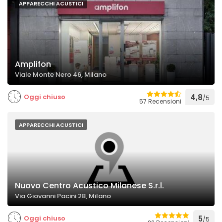
APPARECCHI ACUSTICI
Amplifon
Viale Monte Nero 46, Milano
Oggi chiuso
4,8
/5
57 Recensioni
APPARECCHI ACUSTICI
Nuovo Centro Acustico Milanese S.r.l.
Via Giovanni Pacini 28, Milano
Oggi chiuso
5
/5