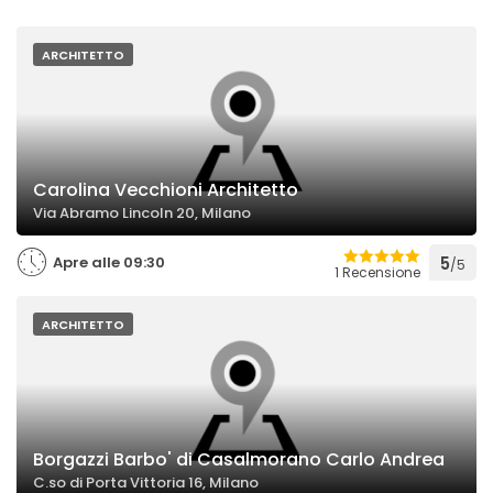
ARCHITETTO
Carolina Vecchioni Architetto
Via Abramo Lincoln 20, Milano
Apre alle 09:30
5
/5
1 Recensione
ARCHITETTO
Borgazzi Barbo' di Casalmorano Carlo Andrea
C.so di Porta Vittoria 16, Milano