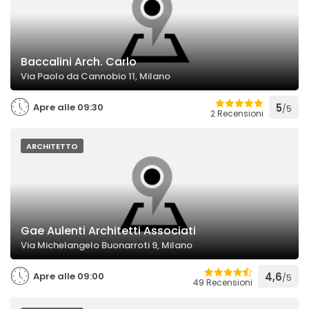
Baccalini Arch. Carlo
Via Paolo da Cannobio 11, Milano
Apre alle 09:30
5
/5
2 Recensioni
ARCHITETTO
Gae Aulenti Architetti Associati
Via Michelangelo Buonarroti 9, Milano
Apre alle 09:00
4,6
/5
49 Recensioni