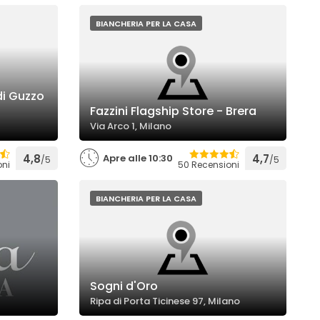
BIANCHERIA PER LA CASA
di Guzzo
Fazzini Flagship Store - Brera
Via Arco 1, Milano
4,8
Apre alle 10:30
4,7
/5
/5
oni
50 Recensioni
BIANCHERIA PER LA CASA
Sogni d'Oro
Ripa di Porta Ticinese 97, Milano