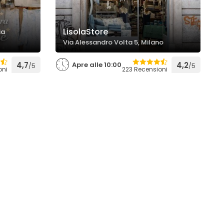
LisolaStore
ia
Via Alessandro Volta 5, Milano
4,7
Apre alle 10:00
4,2
/5
/5
oni
223 Recensioni