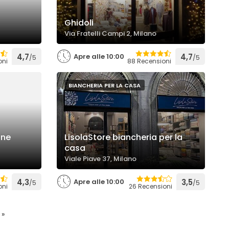
Ghidoli
Via Fratelli Campi 2, Milano
4,7
Apre alle 10:00
4,7
/5
/5
oni
88 Recensioni
BIANCHERIA PER LA CASA
one
LisolaStore biancheria per la
casa
Viale Piave 37, Milano
4,3
Apre alle 10:00
3,5
/5
/5
oni
26 Recensioni
»