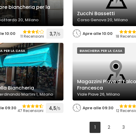
ore biancheria per la
Zucchi Bassetti
Gottardo 20, Milano
Corso Genova 20, Milano
le 10:00
3,7
Apre alle 10:00
/5
11 Recensioni
18 Recensi
A PER LA CASA
BIANCHERIA PER LA CASA
Magazzini Piave di Falc
lla Biancheria
Francesca
erdinando Martini 1, Milano
Viale Piave 26, Milano
le 09:30
4,5
Apre alle 09:30
/5
47 Recensioni
12 Recensi
1
2
3