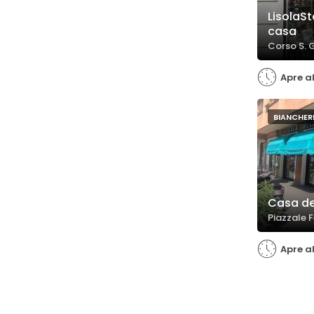
LisolaSt
casa
Corso S. 
Apre al
BIANCHERI
Casa de
Piazzale F
Apre al