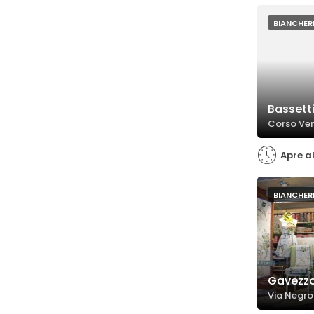
BIANCHERI
Bassett
Corso Ven
Apre al
BIANCHERI
Gavezzo
Via Negrol