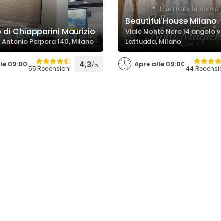
Beautiful House Milano
 di Chiapparini Maurizio
Viale Monte Nero 14 angolo v
a Antonio Porpora 140, Milano
Lattuada, Milano
lle 09:00
4,3
Apre alle 09:00
/5
55 Recensioni
44 Recensi