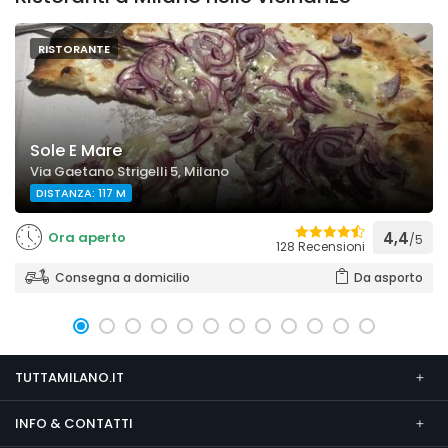
RISTORANTE
Sole E Mare
Via Gaetano Strigelli 5, Milano
DISTANZA: 117 M
Ora aperto
4,4
/5
128 Recensioni
Consegna a domicilio
Da asporto
TUTTAMILANO.IT
INFO & CONTATTI