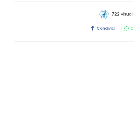
722
visuali
Condividi
Co