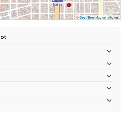
©
OpenStreetMap
contributors
rot