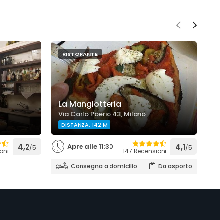
RISTORANTE
La Mangiotteria
M
Via Carlo Poerio 43, Milano
V
DISTANZA: 142 M
D
4,2
Apre alle 11:30
4,1
/5
/5
oni
147 Recensioni
Consegna a domicilio
Da asporto