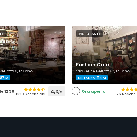
TE
RISTORANTE
Fashion Cafè
Bellotti 6, Milano
Via Felice Bellotti 7, Milano
 87 M
DISTANZA: 114 M
le 12:30
4,3
Ora aperto
/5
1620 Recensioni
26 Recensi