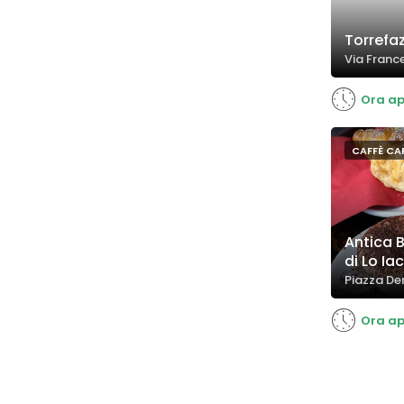
Torrefaz
Via Franc
Ora ap
CAFFÈ CAP
Antica B
di Lo I
Piazza De
Ora ap