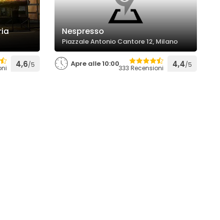
ria
Nespresso
Piazzale Antonio Cantore 12, Milano
4,6
Apre alle 10:00
4,4
/5
/5
oni
333 Recensioni