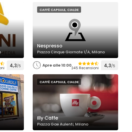
CAFFÈ CAPSULE, CIALDE
Nespresso
o
Piazza Cinque Giornate 1/A, Milano
4,3
Apre alle 10:00
4,3
/5
/5
oni
245 Recensioni
CAFFÈ CAPSULE, CIALDE
Illy Caffe
Piazza Gae Aulenti, Milano