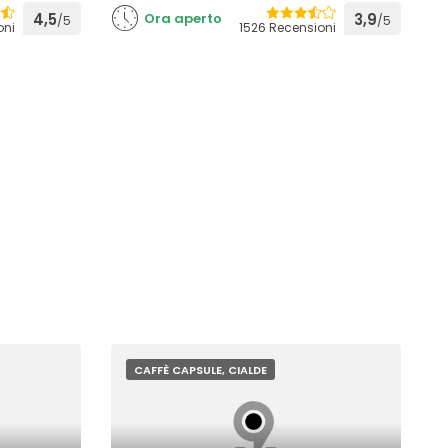
4,5
Ora aperto
3,9
/5
/5
oni
1526 Recensioni
CAFFÈ CAPSULE, CIALDE