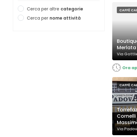
Cerca per altre
categorie
CAFFÈ CAP
Cerca per
nome attività
Boutiqu
Merlata
Via Gottli
Ora ap
CAFFÈ CAP
Torrefaz
Cornelli
Massimo
Via Padov