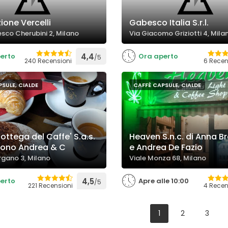
ione Vercelli
Gabesco Italia S.r.l.
esco Cherubini 2, Milano
Via Giacomo Griziotti 4, Mila
erto
4,4
Ora aperto
/5
240 Recensioni
6 Recen
SULE, CIALDE
CAFFÈ CAPSULE, CIALDE
ottega del Caffe' S.a.s.
Heaven S.n.c. di Anna B
acono Andrea & C
e Andrea De Fazio
rgano 3, Milano
Viale Monza 68, Milano
erto
4,5
Apre alle 10:00
/5
221 Recensioni
4 Recen
1
2
3