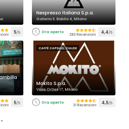
Nespresso Italiana S.p.a.
no
Galleria S. Babila 4, Milano
5
Ora aperto
4,4
/5
/5
sioni
283 Recensioni
CAFFÈ CAPSULE, CIALDE
rambilla
Mokito S.p.a.
Viale Ortles 17, Milano
5
Ora aperto
4,5
/5
/5
sioni
31 Recensioni
»