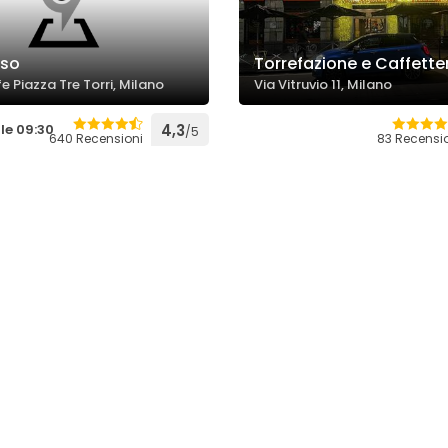
sso
Torrefazione e Caffette
fe Piazza Tre Torri, Milano
Via Vitruvio 11, Milano
le 09:30
4,3
/5
640 Recensioni
83 Recensi