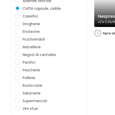
Aziende vinicole
Caffè capsule, cialde
Nespre
Caseifici
c/o Cityli
Drogherie
Enoteche
Apre al
Fruttivendoli
Macellerie
Negozi di cannabis
Panifici
Pescherie
Pollerie
Rosticcerie
Salumerie
Supermercati
Vini sfusi