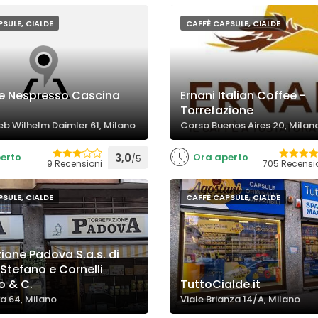
SULE, CIALDE
CAFFÈ CAPSULE, CIALDE
e Nespresso Cascina
Ernani Italian Coffee -
Torrefazione
eb Wilhelm Daimler 61, Milano
Corso Buenos Aires 20, Milan
erto
3,0
Ora aperto
/5
9 Recensioni
705 Recensi
SULE, CIALDE
CAFFÈ CAPSULE, CIALDE
ione Padova S.a.s. di
 Stefano e Cornelli
 & C.
TuttoCialde.it
a 64, Milano
Viale Brianza 14/A, Milano