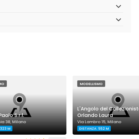
MO
MODELLISMO
L'Angolo del Collezionist
Paolo S.r.l.
Orlando Laura
sia 38, Milano
Via Lambro 15, Milano
 323 M
DISTANZA: 552 M