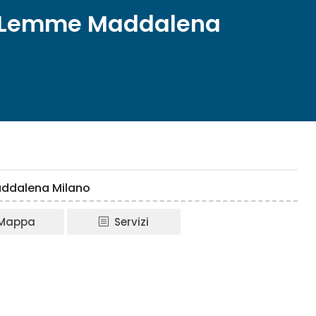
i Lemme Maddalena
addalena Milano
Mappa
Servizi