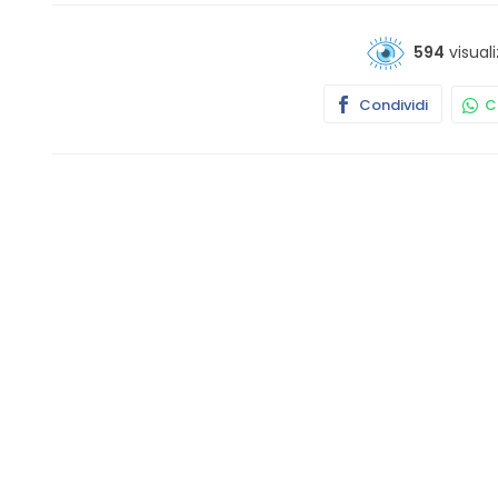
594
visuali
Condividi
Co