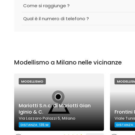
Come si raggiunge ?
Qual è il numero di telefono ?
Modellismo a Milano nelle vicinanze
MODELLISMO
MODELLIS
Mariotti S.n.c. di Mariotti Gian
Iginio & C.
Frontini 
Via Lazzaro Palazzi 5, Milano
Viale Tuni
DISTANZA: 135 M
DISTANZA: