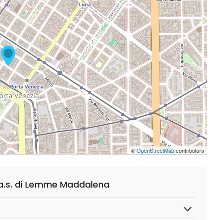
©
OpenStreetMap
contributors
a.s. di Lemme Maddalena