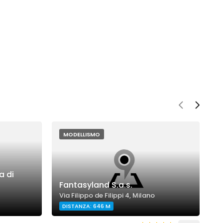
MODELLISMO
a di
Fantasyland S.a.s.
S
Via Filippo de Filippi 4, Milano
V
DISTANZA: 646 M