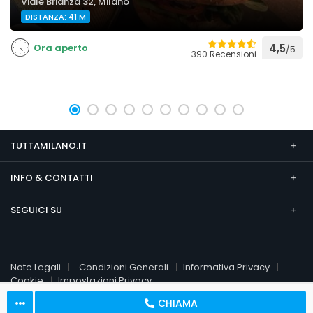
Viale Brianza 32, Milano
DISTANZA: 41 M
Ora aperto
4,5
/5
390 Recensioni
TUTTAMILANO.IT
INFO & CONTATTI
SEGUICI SU
Note Legali
Condizioni Generali
Informativa Privacy
Cookie
Impostazioni Privacy
CHIAMA
© 2026 TuttaMilano.it