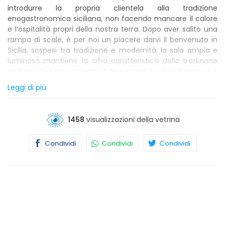
introdurre la propria clientela alla tradizione
enogastronomica siciliana, non facendo mancare il calore
e l’ospitalità propri della nostra terra. Dopo aver salito una
rampa di scale, è per noi un piacere darvi il benvenuto in
Sicilia, sospesi tra tradizione e modernità: la sala ampia e
luminosa mantiene la cifra caratteristica della tradizione
siciliana, ben rispecchiata dalle ceramiche di Caltagirone e
Santo Stefano di Camastra, dai pupi e dai carretti.
Leggi di più
Lasciatevi condurre attraverso i sapori della terra siciliana,
cominciando con “polpettine di alici”, continuando con
“pasta ca’ muddica” e la “pasta alla Norma”, non
1458
visualizzazioni della vetrina
rinunciando al “ripieno del siciliano”, e concludendo con
cassata, cannolo e paste di mandorla. Lasciatevi
Condividi
Condividi
Condividi
accompagnare in questo “sentiero del gusto” da una
buona bottiglia di vino, scelta da un’ampia carta,
improntata alla sicilianità. Trattoria Siciliana da Salvatore
può vantare una gestione familiare: Lo Chef e patron
Salvatore, in grado di rivisitare la tradizione culinaria con il
proprio tocco personale; La Signora Rita, la moglie, che
cerca di trasmettere il calore siciliano e di consigliare, al
fine di soddisfare il più possibile i gusti e le richieste della