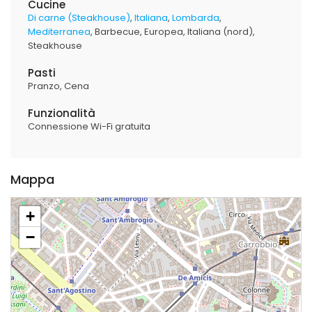
Cucine
Di carne (Steakhouse)
Italiana
Lombarda
Mediterranea
Barbecue
Europea
Italiana (nord)
Steakhouse
Pasti
Pranzo
Cena
Funzionalità
Connessione Wi-Fi gratuita
Mappa
+
−