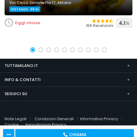
Via Cicco Simonetta 17, Milano
DISTANZA: 48 M
Oggi chiuso
4,1
/5
166 Recensioni
TUTTAMILANO.IT
INFO & CONTATTI
SEGUICI SU
Note Legali
Condizioni Generali
Informativa Privacy
Cookie
Impostazioni Privacy
CHIAMA
© 2026 TuttaMilano.it