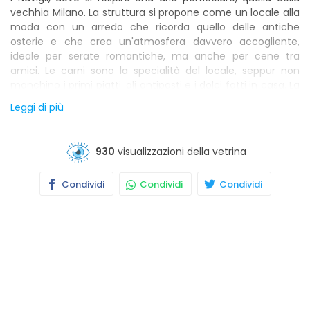
vechhia Milano. La struttura si propone come un locale alla
moda con un arredo che ricorda quello delle antiche
osterie e che crea un'atmosfera davvero accogliente,
ideale per serate romantiche, ma anche per cene tra
amici. Le carni sono la specialità del locale, seppur non
manchino i primi piatti, gli antipasti e i dolci fatti in casa. La
scelta dei vini e ampia, innovativa e ricopre tutto il Bel
Leggi di più
Paese. Vengono inoltre presentati, ogni settimana, dei piatti
nuovi nella sezione del Menu sotto la voce Proposte del
Cuoco.
930
visualizzazioni della vetrina
Condividi
Condividi
Condividi