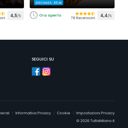
DISTANZA: 40 M
4,5
Ora aperto
4,4
/5
/5
oni
78 Recensioni
SEGUICI SU
erali
Informativa Privacy
Cookie
Impostazioni Privacy
© 2026 TuttaMilano.it