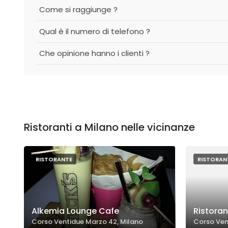
Come si raggiunge ?
Qual è il numero di telefono ?
Che opinione hanno i clienti ?
Ristoranti a Milano nelle vicinanze
RISTORANTE
RISTORAN
Alkemia Lounge Cafe
Ristoran
Corso Ventidue Marzo 42, Milano
Corso Ven