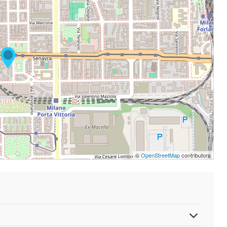
©
OpenStreetMap
contributors