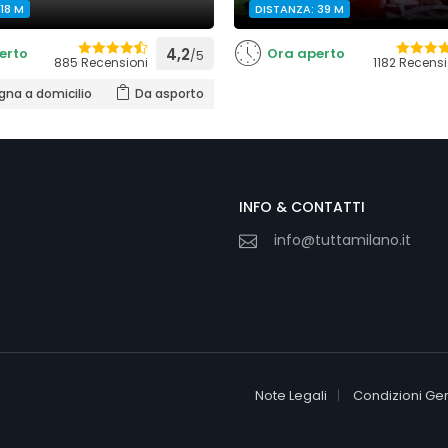
18 M
DISTANZA: 39 M
erto
4,2
Ora aperto
/5
885 Recensioni
1182 Recensi
na a domicilio
Da asporto
INFO & CONTATTI
info@tuttamilano.it
Note Legali
Condizioni Gen