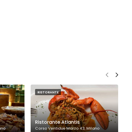
RISTORANTE
Ristorante Atlantis
U
ano
Corso Ventidue Marzo 43, Milano
C