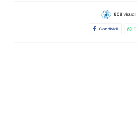
809
visuali
Condividi
Co