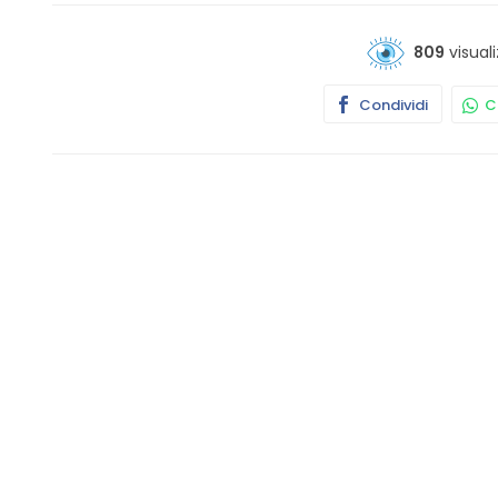
809
visuali
Condividi
Co