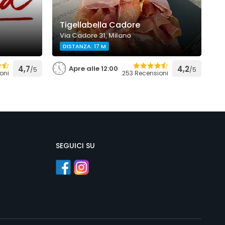
Tigellabella Cadore
D
Via Cadore 31, Milano
V
DISTANZA: 17 M
4,7
Apre alle 12:00
4,2
/5
/5
oni
253 Recensioni
SEGUICI SU