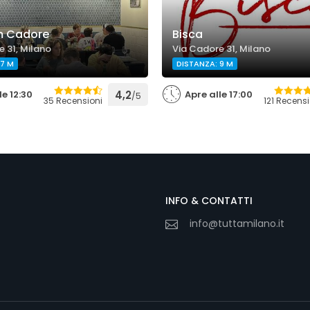
m Cadore
Bisca
 31, Milano
Via Cadore 31, Milano
 7 M
DISTANZA: 9 M
le 12:30
4,2
Apre alle 17:00
/5
35 Recensioni
121 Recensi
INFO & CONTATTI
info@tuttamilano.it