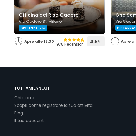
Officina del Riso Cadore
Ghe Se
Via Cadore 31, Milano
Via Cadore
DISTANZA: 7 M
DISTANZA:
Apre alle 12:00
4,5
Apre al
/5
978 Recensioni
TUTTAMILANO.IT
Chi siamo
Scopri come registrare la tua attività
Blog
Il tuo account