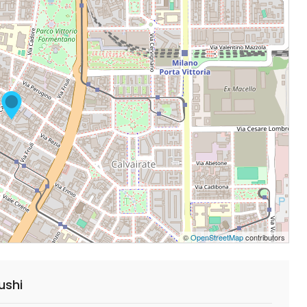
©
OpenStreetMap
contributors
ushi