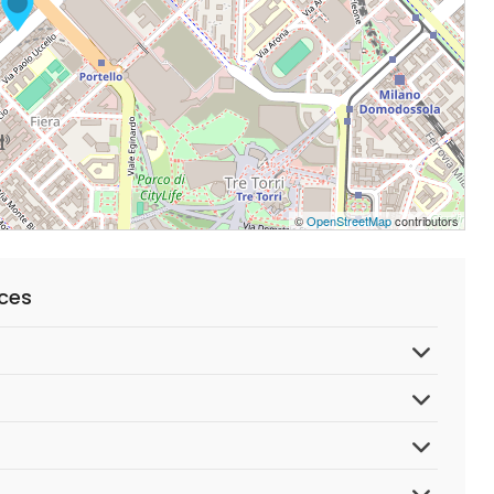
©
OpenStreetMap
contributors
ices