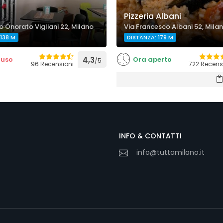
Pizzeria Albani
o Onorato Vigliani 22, Milano
Via Francesco Albani 52, Mila
138 M
DISTANZA: 179 M
iuso
4,3
Ora aperto
/5
96 Recensioni
722 Recens
INFO & CONTATTI
info@tuttamilano.it