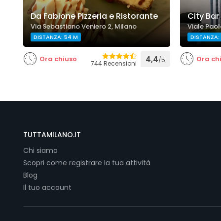
Da Fabione Pizzeria e Ristorante
City Bar
Via Sebastiano Veniero 2, Milano
Viale Paol
DISTANZA: 54 M
DISTANZA: 
Ora chiuso
4,4
Ora ch
/5
744 Recensioni
TUTTAMILANO.IT
Chi siamo
Scopri come registrare la tua attività
Blog
Il tuo account