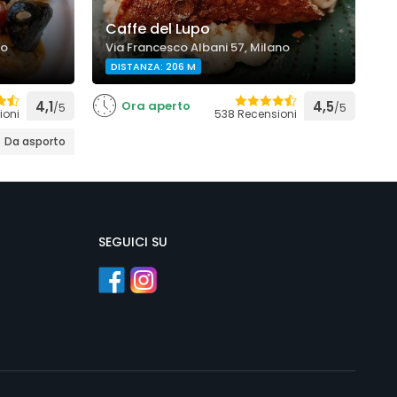
L
Caffe del Lupo
B
no
Via Francesco Albani 57, Milano
V
DISTANZA: 206 M
4,1
Ora aperto
4,5
/5
/5
ioni
538 Recensioni
Da asporto
SEGUICI SU