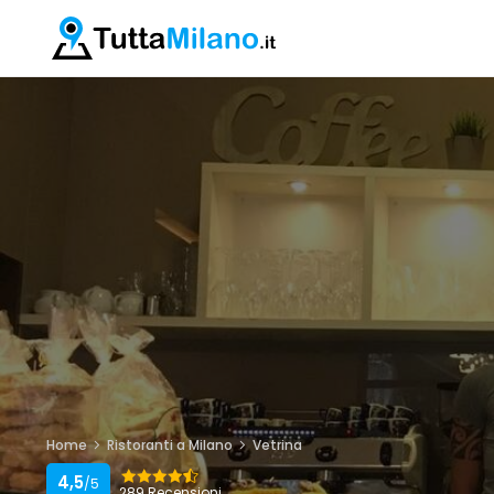
Home
Ristoranti a Milano
Vetrina
4,5
/5
289 Recensioni