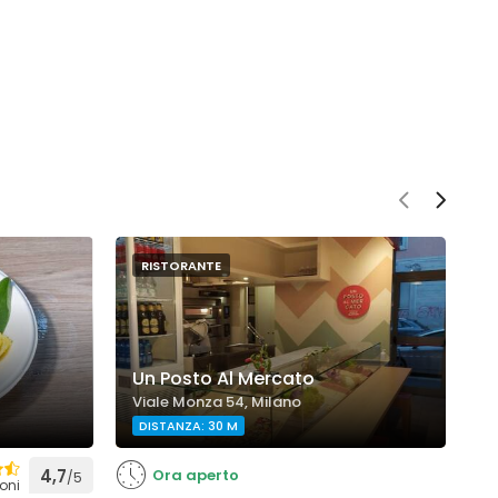
RISTORANTE
Un Posto Al Mercato
M
Viale Monza 54, Milano
V
DISTANZA: 30 M
4,7
Ora aperto
/5
oni