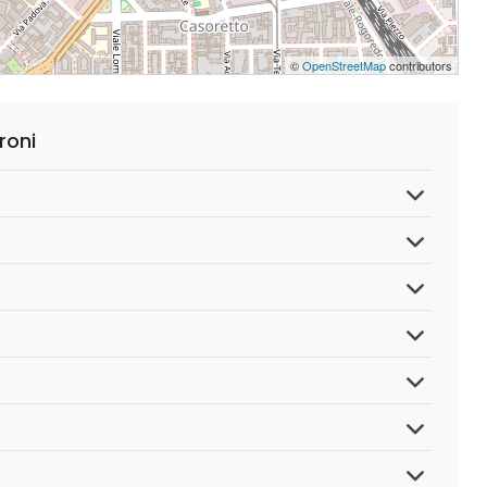
©
OpenStreetMap
contributors
roni