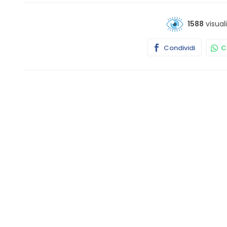
1588
visual
Condividi
Co