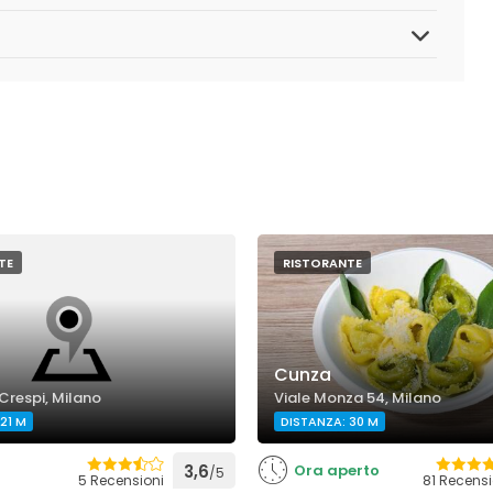
TE
RISTORANTE
o
Cunza
 Crespi, Milano
Viale Monza 54, Milano
21 M
DISTANZA: 30 M
3,6
Ora aperto
/5
5 Recensioni
81 Recensi