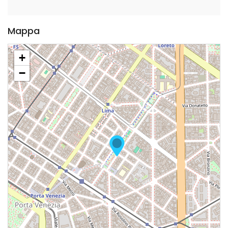
Mappa
+
−