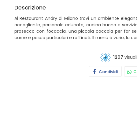
Descrizione
Al Restaurant Andry di Milano trovi un ambiente eleg
accogliente, personale educato, cucina buona e servizio 
prosecco con focaccia, una piccola coccola per far senti
carne e pesce particolari e raffinati. Il menù è vario, la 
1207
visual
Condividi
Co