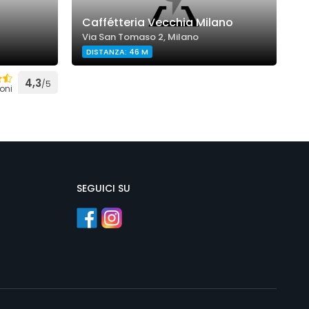
Caffétteria Vecchia Milano
S
Via San Tomaso 2, Milano
V
DISTANZA: 46 M
4,3
/5
oni
SEGUICI SU