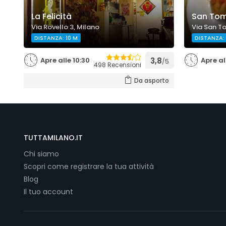
La Felicità
San To
Via Rovello 3, Milano
Via San T
DISTANZA: 10 M
DISTANZA:
Apre alle 10:30
3,8
Apre al
/5
498 Recensioni
Da asporto
TUTTAMILANO.IT
Chi siamo
Scopri come registrare la tua attività
Blog
Il tuo account