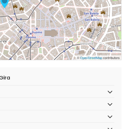
©
OpenStreetMap
contributors
Gira