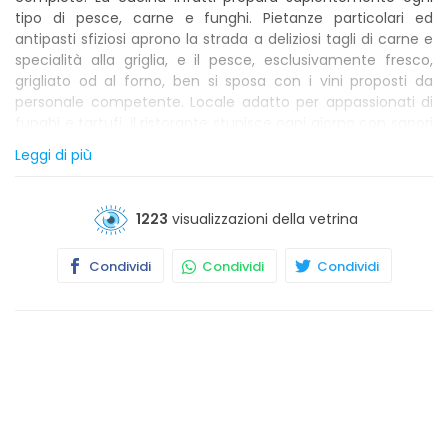
tipo di pesce, carne e funghi. Pietanze particolari ed
antipasti sfiziosi aprono la strada a deliziosi tagli di carne e
specialità alla griglia, e il pesce, esclusivamente fresco,
grigliato od al forno, ben si sposa con i vini proposti da
personale competente. Locale adatto per appassionati di
funghi e tartufi, il ristorante stupisce ogni giorno con sapori
rivisitati ed autentici. I vini proposti alla carta e la cantina,
Leggi di più
fornita dei più pregiati nettari nazionali ed internazionali,
rispondono alle richieste dei palati più fini. Luogo ideale per
festeggiare ricorrenze con delicati banchetti; troverete
1223
visualizzazioni della vetrina
personale qualificato che parla inglese, servizi per disabili,
parcheggio privato ed una fresca veranda estiva per
Condividi
Condividi
Condividi
trascorrere momenti rilassanti allinsegna delle migliori
tradizioni culinarie lombarde ed italiane.