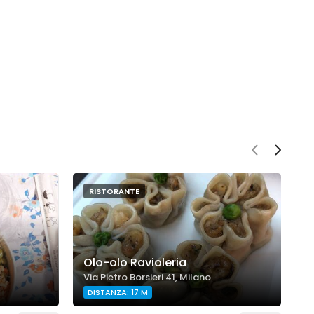
RISTORANTE
Olo-olo Ravioleria
B
Via Pietro Borsieri 41, Milano
V
DISTANZA: 17 M