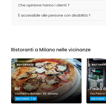
Che opinione hanno i clienti ?
È accessibile alle persone con disabilità ?
Ristoranti a Milano nelle vicinanze
RISTORANTE
RISTORAN
Biif
Piedra de
Via Pietro Borsieri 39, Milano
Via Pietro 
DISTANZA: 7 M
DISTANZA: