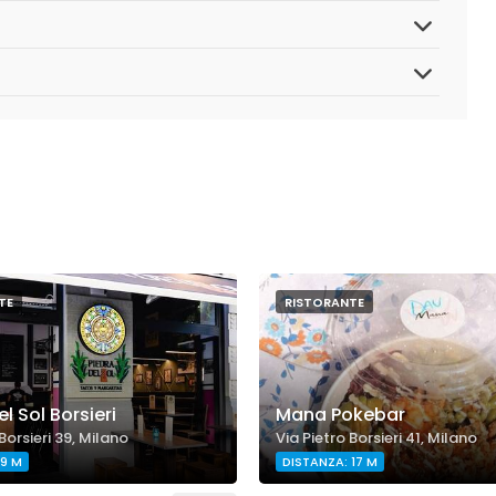
TE
RISTORANTE
l Sol Borsieri
Mana Pokebar
Borsieri 39, Milano
Via Pietro Borsieri 41, Milano
 9 M
DISTANZA: 17 M