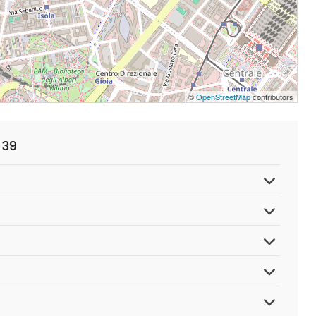
©
OpenStreetMap
contributors
 39