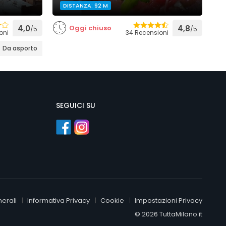
DISTANZA: 92 M
4,0
Oggi chiuso
4,8
/5
/5
oni
34 Recensioni
Da asporto
SEGUICI SU
erali
Informativa Privacy
Cookie
Impostazioni Privacy
© 2026 TuttaMilano.it