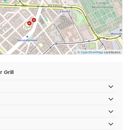
©
OpenStreetMap
contributors
 Grill