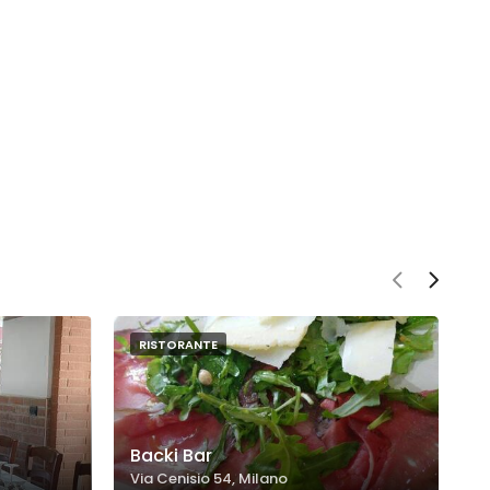
RISTORANTE
Backi Bar
D
Via Cenisio 54, Milano
V