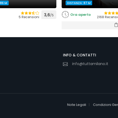
 86 M
DISTANZA: 87 M
3,6
Ora aperto
/5
5 Recensioni
2168 Recensi
INFO & CONTATTI
info@tuttamilano.it
Note Legali
Condizioni Gen